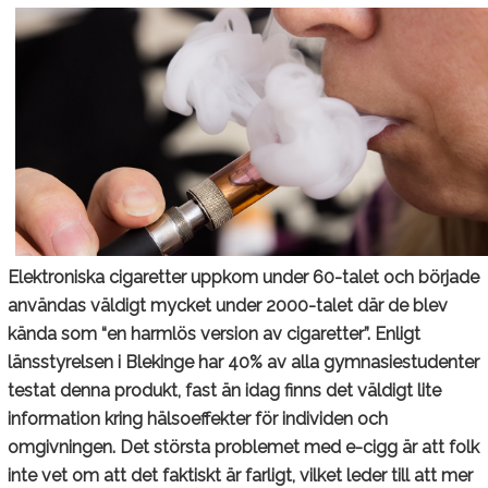
Ekonomi Cigaretter
Hälsoeffekter
Info om Cigaretter
Källor (3)
Passiv rökning
(4) Snus
Elektroniska cigaretter uppkom under 60-talet och började
Bättre än cigg?
användas väldigt mycket under 2000-talet där de blev
kända som “en harmlös version av cigaretter”. Enligt
Hälsopåverkan
länsstyrelsen i Blekinge har 40% av alla gymnasiestudenter
testat denna produkt, fast än idag finns det väldigt lite
Info om Snus
information kring hälsoeffekter för individen och
Källor (2)
omgivningen. Det största problemet med e-cigg är att folk
inte vet om att det faktiskt är farligt, vilket leder till att mer
(5) Övriga Tobaksprodukter