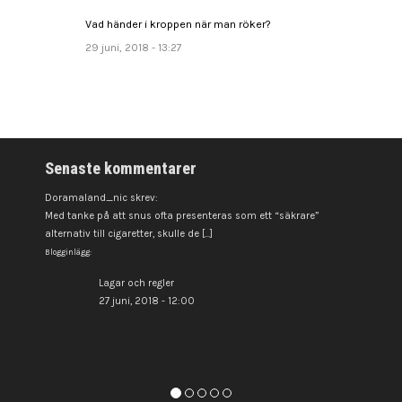
Vad händer i kroppen när man röker?
29 juni, 2018 - 13:27
Senaste kommentarer
Doramaland_nic skrev:
Med tanke på att snus ofta presenteras som ett “säkrare”
alternativ till cigaretter, skulle de [...]
Blogginlägg:
Lagar och regler
27 juni, 2018 - 12:00