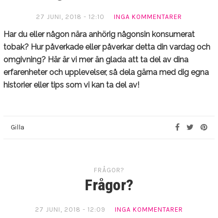
Användbara länkar
27 JUNI, 2018 - 12:10
INGA KOMMENTARER
Vad är tobak?
Har du eller någon nära anhörig någonsin konsumerat
tobak? Hur påverkade eller påverkar detta din vardag och
Film om barnarbete
omgivning? Här är vi mer än glada att ta del av dina
erfarenheter och upplevelser, så dela gärna med dig egna
Vad händer i kroppen när
historier eller tips som vi kan ta del av!
man röker?
Gilla
FRÅGOR?
Frågor?
27 JUNI, 2018 - 12:09
INGA KOMMENTARER