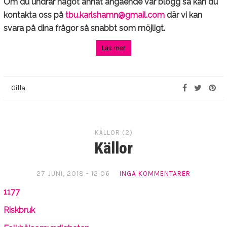
Om du undrar något annat angående vår blogg så kan du
kontakta oss på
tbu.karlshamn@gmail.com
där vi kan
svara på dina frågor så snabbt som möjligt.
Läs mer
Gilla
KÄLLOR (2)
Källor
27 JUNI, 2018 - 12:06
INGA KOMMENTARER
1177
Riskbruk