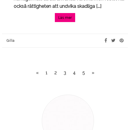
också rättigheten att undvika skadliga [...]
Läs mer
Gilla
«
1
2
3
4
5
»