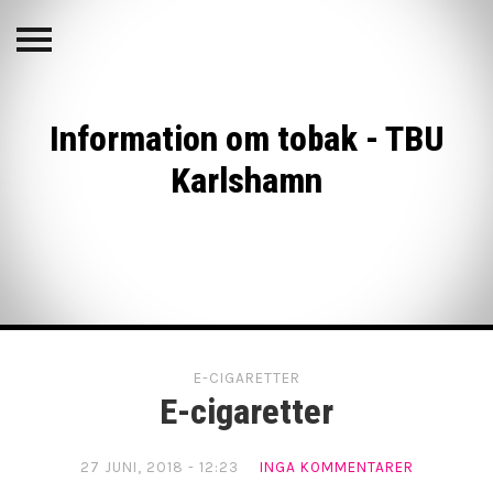
Information om
tobak - TBU
Karlshamn
Information om tobak - TBU
KATEGORIER
Karlshamn
(1) Om oss
(2) Tobak
Källor (1)
Produktion
E-CIGARETTER
E-cigaretter
Vad är tobak?
(3) Cigaretter
27 JUNI, 2018 - 12:23
INGA KOMMENTARER