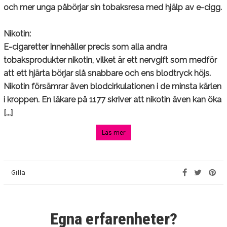
och mer unga påbörjar sin tobaksresa med hjälp av e-cigg.
E-cigaretter
Nikotin:
Vattenpipor
E-cigaretter innehåller precis som alla andra
tobaksprodukter nikotin, vilket är ett nervgift som medför
(6) Lagar och regler
att ett hjärta börjar slå snabbare och ens blodtryck höjs.
Nikotin försämrar även blodcirkulationen i de minsta kärlen
Behöver du hjälp?
i kroppen. En läkare på 1177 skriver att nikotin även kan öka
Egna erfarenheter
[...]
Filmer
Läs mer
Frågor?
Gilla
Länkar
Till vårdnadshavare
Egna erfarenheter?
SENASTE INLÄGG